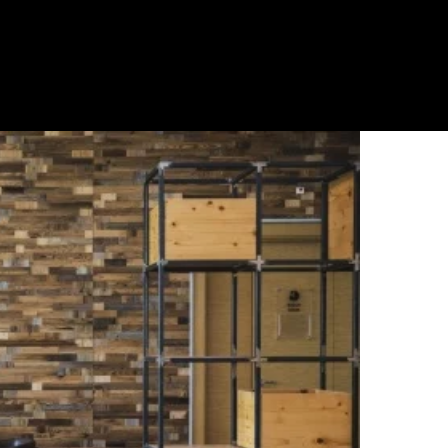
Qui puoi organizzare un meeting o un evento in sale attrezzat
trasforma la tua pausa in un momento di socialità e di relazio
Per ricaricarsi
Qui ricarichi le energie con una colazione ricca o un pranzo g
elettriche. Con scelte sostenibili concrete, anche gran parte d