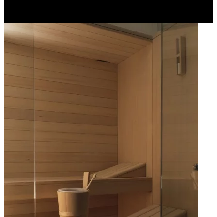
sostenibili concrete, anche gran parte della nostra energia proviene
da fonti rinnovabili.
Apri immagine Mitico-68