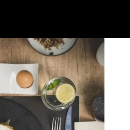
Qui puoi organizzare un meeting o un evento in sale attrezzat
trasforma la tua pausa in un momento di socialità e di relazio
Per ricaricarsi
Qui ricarichi le energie con una colazione ricca o un pranzo g
elettriche. Con scelte sostenibili concrete, anche gran parte d