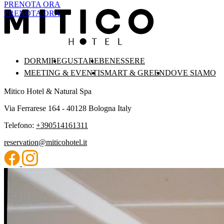
PRENOTA ORA
PRENOTA ORA
DORMIRE
GUSTARE
BENESSERE
MEETING & EVENTI
SMART & GREEN
DOVE SIAMO
Mitico Hotel & Natural Spa
Via Ferrarese 164 - 40128 Bologna Italy
Telefono:
+390514161311
reservation@miticohotel.it