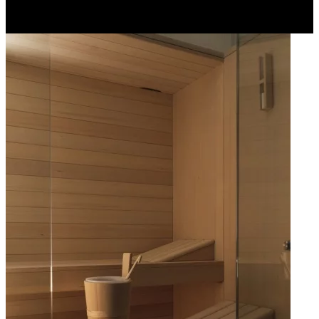
sostenibili concrete, anche gran parte della nostra energia proviene
da fonti rinnovabili.
Apri immagine Mitico-68